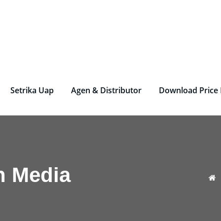
rjen Laundry – Deterjen Nasional
r Parfum Laundry, Deterjen Laundry, Household, Bahan La
Setrika Uap
Agen & Distributor
Download Price 
n Media