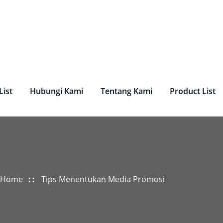
undry, Perlengkapan Laundry, Mesin Laundry.
List
Hubungi Kami
Tentang Kami
Product List
Home
Tips Menentukan Media Promosi