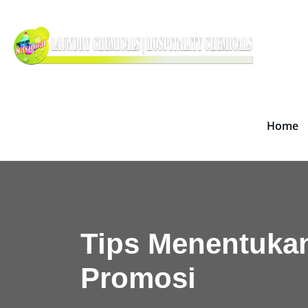
Skip
Dete
to
Supplie
content
Home
Tips Menentuka
Promosi