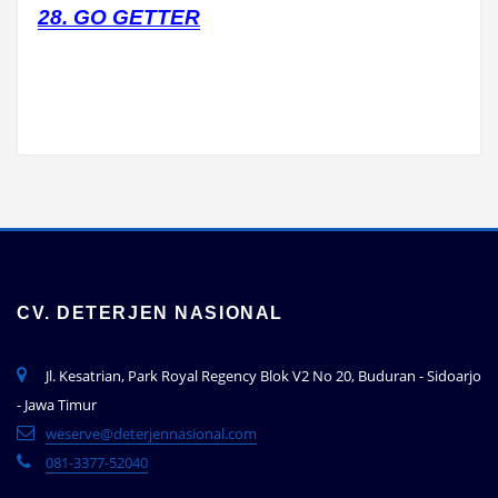
28. GO GETTER
CV. DETERJEN NASIONAL
Jl. Kesatrian, Park Royal Regency Blok V2 No 20, Buduran - Sidoarjo
- Jawa Timur
weserve@deterjennasional.com
081-3377-52040