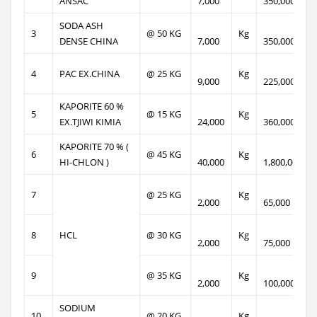
ANSAC
7,000
350,000
SODA ASH
3
@ 50 KG
Kg
DENSE CHINA
7,000
350,000
4
PAC EX.CHINA
@ 25 KG
Kg
9,000
225,000
KAPORITE 60 %
5
@ 15 KG
Kg
EX.TJIWI KIMIA
24,000
360,000
KAPORITE 70 % (
6
@ 45 KG
Kg
HI-CHLON )
40,000
1,800,000
7
@ 25 KG
Kg
2,000
65,000
8
HCL
@ 30 KG
Kg
2,000
75,000
9
@ 35 KG
Kg
2,000
100,000
SODIUM
10
@ 20 KG
Kg