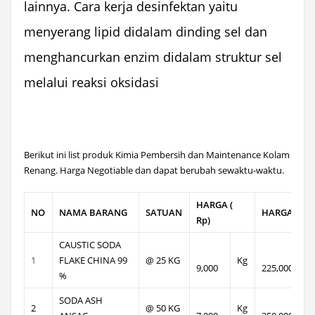
lainnya. Cara kerja desinfektan yaitu
menyerang lipid didalam dinding sel dan
menghancurkan enzim didalam struktur sel
melalui reaksi oksidasi
Berikut ini list produk Kimia Pembersih dan Maintenance Kolam
Renang. Harga Negotiable dan dapat berubah sewaktu-waktu.
HARGA (
NO
NAMA BARANG
SATUAN
HARGA ( Rp 
Rp)
CAUSTIC SODA
1
FLAKE CHINA 99
@ 25 KG
Kg
9,000
225,000
%
SODA ASH
2
@ 50 KG
Kg