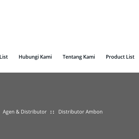
undry, Perlengkapan Laundry, Mesin Laundry.
List
Hubungi Kami
Tentang Kami
Product List
Agen & Distributor
Distributor Ambon