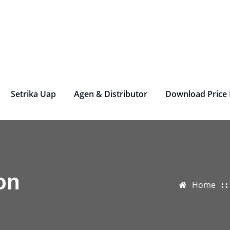
rjen Laundry – Deterjen Nasional
r Parfum Laundry, Deterjen Laundry, Household, Bahan La
Setrika Uap
Agen & Distributor
Download Price 
on
Home